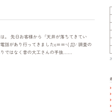
は。 先日お客様から「天井が落ちてきてい
話があり行ってきましたε≡≡ﾍ( ´Д`)ﾉ 調査の
漏りではなく昔の大工さんの手抜……
2