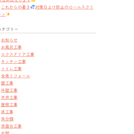
これからの暑さ
対策日よけ防止のロールスクリ
ーン
カテゴリー
お知らせ
お風呂工事
エクステリア工事
キッチン工事
トイレ工事
全体リフォーム
壁工事
外壁工事
天井工事
屋根工事
床工事
未分類
洗面台工事
玄関