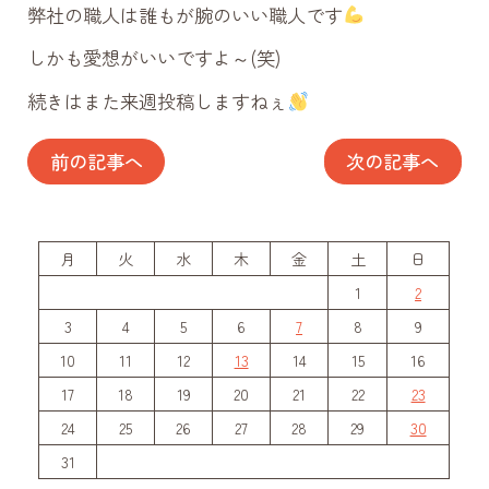
弊社の職人は誰もが腕のいい職人です
しかも愛想がいいですよ～(笑)
続きはまた来週投稿しますねぇ
投
前の記事へ
次の記事へ
稿
ナ
ビ
月
火
水
木
金
土
日
ゲ
1
2
3
4
5
6
7
8
9
ー
10
11
12
13
14
15
16
シ
17
18
19
20
21
22
23
ョ
24
25
26
27
28
29
30
ン
31