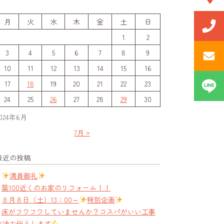
月
火
水
木
金
土
日
1
2
3
4
5
6
7
8
9
10
11
12
13
14
15
16
17
18
19
20
21
22
23
24
25
26
27
28
29
30
024年6月
7月 »
最近の投稿
満員御礼
築100近くのお家のリフォーム！！
８月８日（土）13：00～
特別企画
床がフワフワしていませんか？コスパがいい工事
方法お伝えします